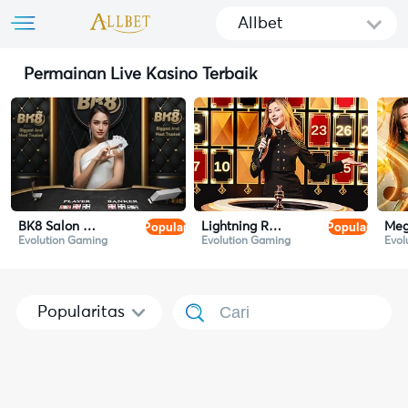
Allbet
Permainan Live Kasino Terbaik
Popular
Popular
BK8 Salon Prive Baccarat
Lightning Roulette
Meg
Evolution Gaming
Evolution Gaming
Evol
Popularitas