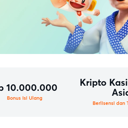
Kripto Kasi
p 10.000.000
Asi
Bonus Isi Ulang
Berlisensi dan 