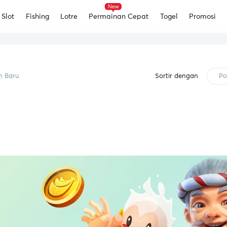
Slot
Fishing
Lotre
Permainan Cepat
Togel
Promosi
n Baru
Sortir dengan
Po