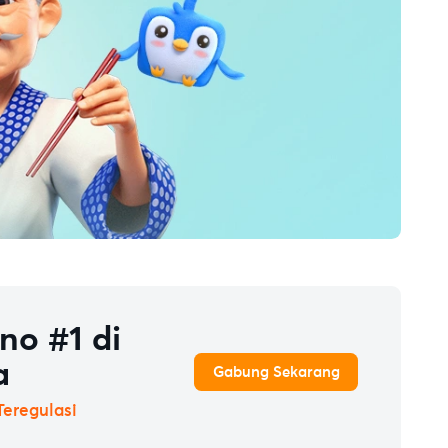
no #1 di
a
Gabung Sekarang
Teregulasi