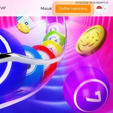
07/08/2026 09:10:15
(
GMT+7
)
VIP
Masuk
Daftar sekarang