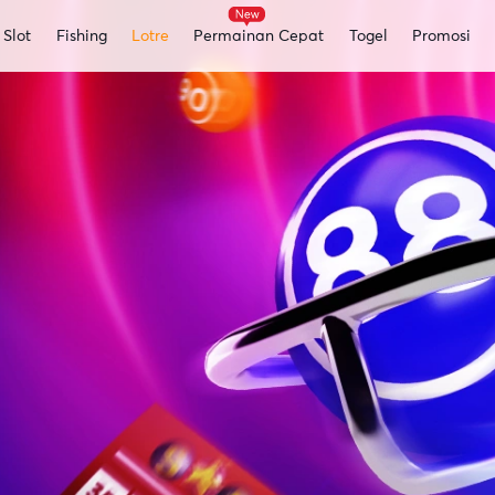
Slot
Fishing
Lotre
Permainan Cepat
Togel
Promosi