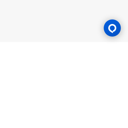
Lesen Permainan
BK8 diuruskan oleh Mettlemind Tech Ltd., nombor pendaftaran:
15779, dengan alamat berdaftar di Hamchako, Mutsamudu,
Pulau Autonomi Anjouan, Kesatuan Comoros. BK8 berlesen dan
dikawal selia oleh Kerajaan Pulau Autonomi Anjouan, Kesatuan