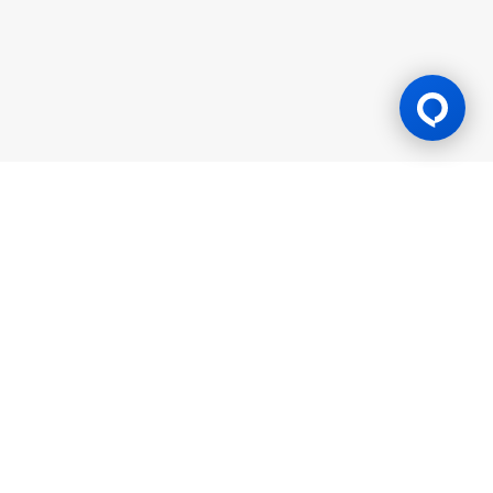
Lesen Permainan
BK8 diuruskan oleh Mettlemind Tech Ltd., nombor pendaftaran:
15779, dengan alamat berdaftar di Hamchako, Mutsamudu,
Pulau Autonomi Anjouan, Kesatuan Comoros. BK8 berlesen dan
dikawal selia oleh Kerajaan Pulau Autonomi Anjouan, Kesatuan