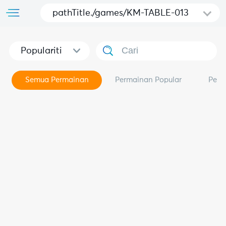
pathTitle./games/KM-TABLE-013
Populariti
Semua Permainan
Permainan Popular
Perm