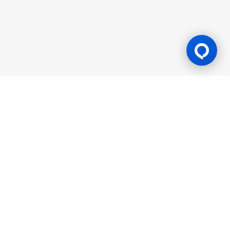
Lesen Permainan
BK8 diuruskan oleh Mettlemind Tech Ltd., nombor pendaftaran:
15779, dengan alamat berdaftar di Hamchako, Mutsamudu,
Pulau Autonomi Anjouan, Kesatuan Comoros. BK8 berlesen dan
dikawal selia oleh Kerajaan Pulau Autonomi Anjouan, Kesatuan