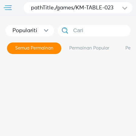
pathTitle./games/KM-TABLE-023
Populariti
Semua Permainan
Permainan Popular
Perm