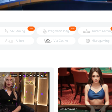
ฮอต
ฮอต
SA Gaming
Pragmatic Play
Dream Gamin
5,209,059.00
*8*
Allbet
Via Casino
Microgaming
4,550,102.00
a**3
5,667,586.00
*d**c*
7,053,319.00
*n8*
2,347,563.00
****n
4,058,201.00
*t*o**
5,010,152.00
***2
Baccarat 1
8,326,050.00
*