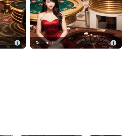
Roulette 1