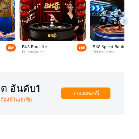
BK8 Speed Roulette
BK8 Vietnamese Speed Baccarat
ฮอต
ฮอต
PPLiveCasino
PPLiveCasino
ต อันดับ1
เล่นเลยตอนนี้
ต้องที่ในเอเชีย