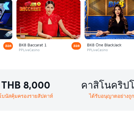
2,969,496.00
**e*0*
4,117,900.00
p**s*5**4
707,007.00
**ac*
BK8 One BlackJack
BK8 Roulette
ฮอต
ฮอต
PPLiveCasino
PPLiveCasino
5,209,059.00
*8*
4,550,102.00
a**3
5,667,586.00
*d**c*
THB 8,000
คาสิโนคริปโ
7,053,319.00
*n8*
โบนัสคุ้มครองรายสัปดาห์
ได้รับอนุญาตอย่างถูก
2,347,563.00
****n
4,058,201.00
*t*o**
5,010,152.00
***2