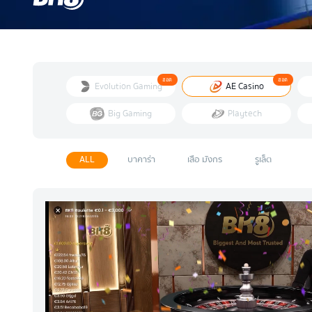
ฮอต
ฮอต
Evolution Gaming
AE Casino
SA Gaming / SIC BO
**h*e
Big Gaming
Playtech
SA Gaming / SIC BO
*i*a*
Dream Gaming E8 /Baccarat
*o*i*
ALL
บาคาร่า
เสือ มังกร
รูเล็ต
Dream Gaming E8 /Baccarat
j**ns
SA Gaming / SIC BO
a*e*w
SA Gaming / SIC BO
*i***v
SA Gaming / Dragon Tiger
**e*i
Dream Gaming E8 /Baccarat
*i*a*l