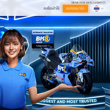
08/08/2026 19:51:16
(
GMT+7
)
ลงชื่อเข้าใช้
สมัครสมาชิก