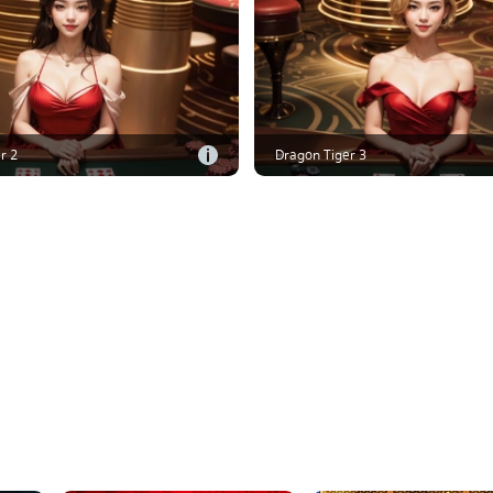
809,055.00
d*o*g
4,539,527.00
a*k*9
9,285,487.00
n
r 2
Dragon Tiger 3
4,977,009.00
**7*4*
387,521.00
*at***r
4,153,257.00
*0*6
6,327,122.00
79
2,693,668.00
*v*5*0
2,185,924.00
a
1,127,839.00
0*4