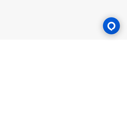
ใบอนุญาตเกม
BK8 ดำเนินการโดยบริษัท Mettlemind Tech Ltd. หมายเลขจดทะเบียน
15779 ที่อยู่จดทะเบียน: ฮัมชาโก, เมืองมูตซามูดู, เกาะอองฌวน , สหภาพคอ
โมโรส BK8ได้รับใบอนุญาตและอยู่ภายใต้การกำกับดูแลโดยรัฐบาลเกาะอองฌ
วน สหภาพคอโมโรส ภายใต้ใบอนุญาตเลขที่ ALSI-202504032-FI2 BK8
ปฏิบัติตามข้อกำหนดและกฎระเบียบทางกฎหมายอย่างเคร่งครัด และได้รับ