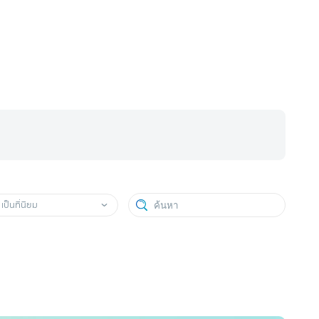
เป็นที่นิยม