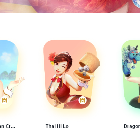
Thai Fish Prawn Crab
Thai Hi Lo
Dragon