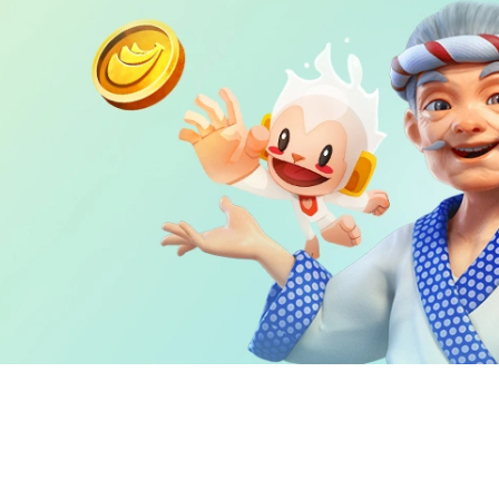
THB 8,000
คาสิโนคริปโ