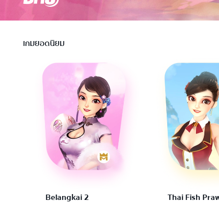
เกมยอดนิยม
Belangkai 2