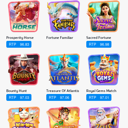
Prosperity Horse
Fortune Familiar
Sacred Fortune
RTP
96.83
RTP
96.98
Bounty Hunt
Treasure Of Atlantis
Royal Gems Match
RTP
97.03
RTP
97.06
RTP
97.01