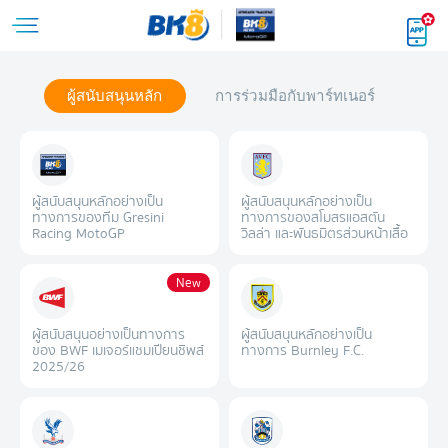
ผู้สนับสนุนหลัก
การร่วมมือกับพาร์ทเนอร์
ผู้สนับสนุนหลัก
การร่วมมือกับพาร์ทเนอร์
ผู้สนับสนุนหลักอย่างเป็น
ผู้สนับสนุนหลักอย่างเป็น
ทางการของทีม Gresini
ทางการของสโมสรแอสตัน
Racing MotoGP
วิลล่า และพันธมิตรส่วนหน้าเสื้อ
New
ผู้สนับสนุนอย่างเป็นทางการ
ผู้สนับสนุนหลักอย่างเป็น
ของ BWF เมเจอร์แชมเปียนชิพส์
ทางการ Burnley F.C.
2025/26