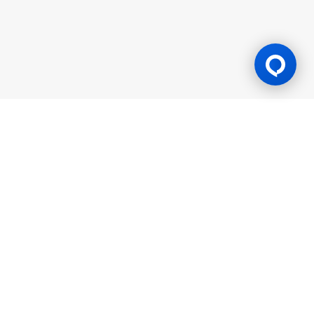
Giấy phép trò chơi
BK8 được vận hành bởi Công ty Mettlemind Tech Ltd., số đăng ký:
15779, với địa chỉ đăng ký tại Hamchako, Mutsamudu, Đảo Tự trị
Anjouan, Liên bang Comoros. BK8 được cấp phép và quản lý bởi
Chính phủ Đảo Tự trị Anjouan, Liên bang Comoros, theo Giấy phép
số: ALSI-202504032-FI2. BK8 đã vượt qua tất cả các yêu cầu tuân