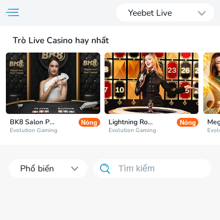
Yeebet Live
Trò Live Casino hay nhất
BK8 Salon Prive Baccarat
Lightning Roulette
Meg
Nóng
Nóng
Evolution Gaming
Evolution Gaming
Evol
Phổ biến