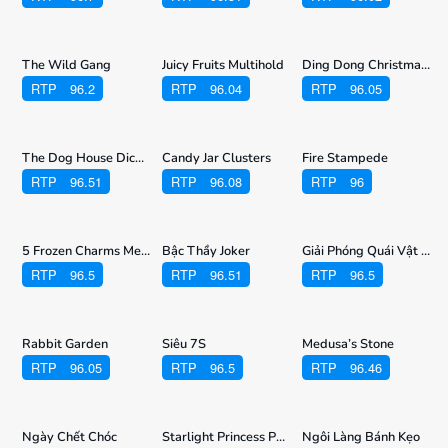
The Wild Gang
Juicy Fruits Multihold
Ding Dong Christmas Bells
RTP
96.2
RTP
96.04
RTP
96.05
The Dog House Dice Show
Candy Jar Clusters
Fire Stampede
RTP
96.51
RTP
96.08
RTP
96
5 Frozen Charms Megaways
Bậc Thầy Joker
Giải Phóng Quái Vật Biển Kraken
RTP
96.5
RTP
96.51
RTP
96.5
Rabbit Garden
Siêu 7S
Medusa’s Stone
RTP
96.05
RTP
96.5
RTP
96.46
Ngày Chết Chóc
Starlight Princess Pachi
Ngôi Làng Bánh Kẹo