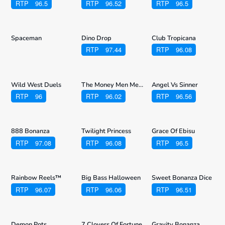
RTP
96.5
RTP
96.52
RTP
96.5
Spaceman
Dino Drop
Club Tropicana
RTP
97.44
RTP
96.08
Wild West Duels
The Money Men Megaways
Angel Vs Sinner
RTP
96
RTP
96.02
RTP
96.56
888 Bonanza
Twilight Princess
Grace Of Ebisu
RTP
97.08
RTP
96.08
RTP
96.5
Rainbow Reels™
Big Bass Halloween
Sweet Bonanza Dice
RTP
96.07
RTP
96.06
RTP
96.51
Demon Pots
7 Clovers Of Fortune
Gravity Bonanza