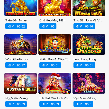
Tiền Đến Ngay
Chú Heo May Mắn
Thợ Săn John Và Vị Thần Của Người Maya
RTP
96.52
RTP
95
RTP
96.46
Wild Gladiators
Phiên Bản Ai Cập Cổ Điển
Long Long Long
RTP
96.17
RTP
96.51
RTP
96.51
Ngựa Vằn Vàng
Bài Hát Yêu Tinh Phiên Bản Giáng Sinh
Vận May Peking
RTP
96.53
RTP
96.53
RTP
96.5