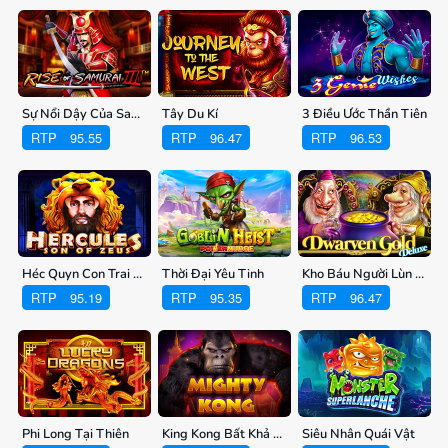
Sự Nổi Dậy Của Samurai Iii
Tây Du Kí
3 Điều Ước Thần Tiên
RTP
95.55
RTP
96.47
RTP
96.53
Héc Quyn Con Trai Của Thần Zeus
Thời Đại Yêu Tinh
Kho Báu Người Lùn Phiên Bản Nâng Cấp
RTP
95.19
RTP
95.35
RTP
96.47
Phi Long Tại Thiên
King Kong Bất Khả Chiến Bại
Siêu Nhân Quái Vật