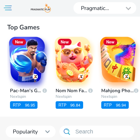
Pragmatic
Play
Top Games
New
New
New
Pac-Man's Glory
Nom Nom Fat Cat
Mahjong Phoenix
Nextspin
Nextspin
Nextspin
RTP
96.95
RTP
96.84
RTP
96.94
Popularity