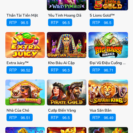
Thần Tài Tiền Mặt
Yêu Tinh Hoang Dã
5 Lions Gold™
RTP
96.5
RTP
96.5
RTP
96.5
Extra Juicy™
Kho Báu Ai Cập
Đại Vũ Điệu Cuồng Nhiệt
RTP
96.52
RTP
96.5
RTP
96.71
Nhà Của Chó
Cướp Biến Vàng
Vua Săn Bắn
RTP
96.51
RTP
96.5
RTP
96.49