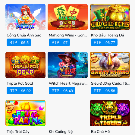
Công Chúa Ánh Sao
Mahjong Wins - Gong Xi Fa Cai
Kho Báu Hoang Dã
RTP
96.5
RTP
97
RTP
96.77
Triple Pot Gold
Witch Heart Megaways
Siêu Đường Cược: Tê Giác Khổng Lồ
RTP
96.02
RTP
96.49
RTP
96.58
Tiệc Trái Cây
Khỉ Cuồng Nộ
Ba Chú Hổ