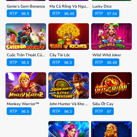
Genie’s Gem Bonanza
Ma Cà Rồng Và Người Sói
Lucky Dice
RTP
96.5
RTP
96.49
RTP
97.54
Cuộc Trốn Thoát Của Bầy Gà
Cây Tài Lộc
Wild Wild Joker
RTP
96.5
RTP
96.5
RTP
96.49
Monkey Warrior™
John Hunter Và Kho Báu Aztec
Siêu Ớt Cay
RTP
96.5
RTP
96.5
RTP
97