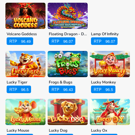
Volcano Goddess
Floating Dragon - Dragon Boat Festival
Lamp Of Infinity
RTP
96.49
RTP
96.07
RTP
96.07
Lucky Tiger
Frogs & Bugs
Lucky Monkey
RTP
96.5
RTP
96.43
RTP
96.5
Lucky Mouse
Lucky Dog
Lucky Ox