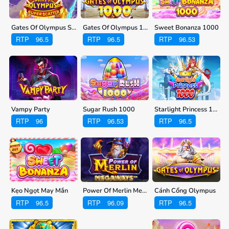
Gates Of Olympus Super Scatter
Sweet Bonanza 1000
Gates Of Olympus 1000
RTP
96.5
RTP
96.53
RTP
96.5
Vampy Party
Sugar Rush 1000
Starlight Princess 1000
RTP
96
RTP
96.53
RTP
96.5
Kẹo Ngọt May Mắn
Power Of Merlin Megaways
Cánh Cổng Olympus
RTP
96.5
RTP
96.09
RTP
96.5