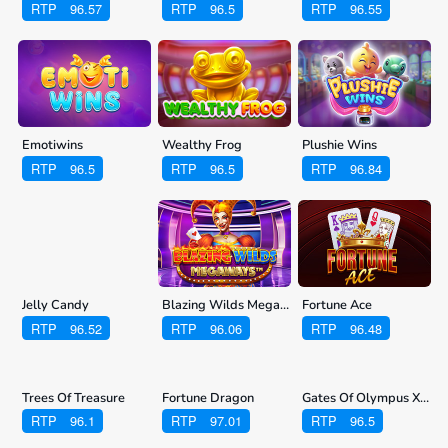
RTP
96.57
RTP
96.5
RTP
96.55
Emotiwins
Wealthy Frog
Plushie Wins
RTP
96.5
RTP
96.5
RTP
96.84
Jelly Candy
Blazing Wilds Megaways
Fortune Ace
RTP
96.52
RTP
96.06
RTP
96.48
Trees Of Treasure
Fortune Dragon
Gates Of Olympus Xmas 1000
RTP
96.1
RTP
97.01
RTP
96.5