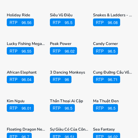
Holiday Ride
Siêu Vũ Điệu
Snakes & Ladders - Snake Eyes
RTP
96.56
RTP
95.5
RTP
96.08
Lucky Fishing Megaways
Peak Power
Candy Corner
RTP
96.55
RTP
96.02
RTP
96.5
African Elephant
3 Dancing Monkeys
Cung Đường Cầu Vồng Ngọc Lục Bảo Vương
RTP
96.04
RTP
96
RTP
96.71
Kim Ngưu
Thần Thoại Ai Cập
Ma Thuật Đen
RTP
96.01
RTP
96.5
RTP
96.5
Floating Dragon New Year Festival Ultra Megaways
Sự Giàu Có Của Công Gô
Sea Fantasy
RTP
96.7
RTP
96.51
RTP
96.02